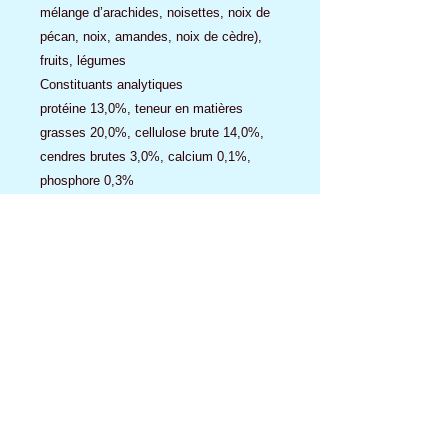
mélange d’arachides, noisettes, noix de
pécan, noix, amandes, noix de cèdre),
fruits, légumes
Constituants analytiques
protéine 13,0%, teneur en matières
grasses 20,0%, cellulose brute 14,0%,
cendres brutes 3,0%, calcium 0,1%,
phosphore 0,3%
Additifs/kg
Additifs nutritionnels
vitamine A 8800 UI, vitamine D3 1600 UI,
vitamine E 20 mg, E1 (fer) 20 mg, E2
(iode) 1,5 mg, E4 (cuivre) 7 mg, E5
(manganèse) 48 mg, E6 (zinc) 45 mg, E8
(sélénium) 0,15 mg